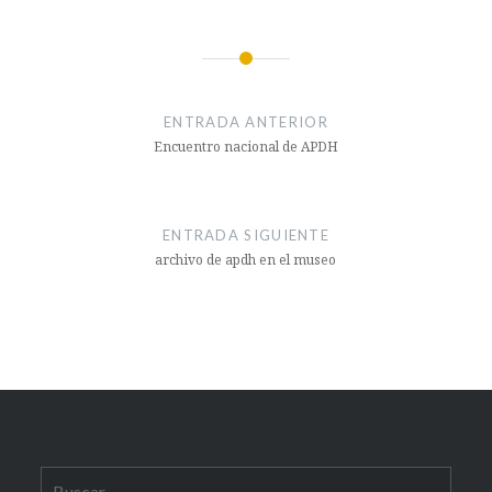
Navegación
de
ENTRADA ANTERIOR
entradas
Encuentro nacional de APDH
ENTRADA SIGUIENTE
archivo de apdh en el museo
Buscar: