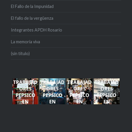
El Fallo de la Impunidad
El fallo de la vergüenza
Integrantes APDH Rosario
La memoria viva
(sin título)
TRABAJAD
TRABAJAD
TRABAJAD
TRABAJAD
ORES
ORES
ORES
ORES
PEPSICO
PEPSICO
PEPSICO
PEPSICO
EN
EN
EN
EN
ROSARIO -
ROSARIO -
ROSARIO -
ROSARIO -
APDH (16)
APDH (15)
APDH (11)
APDH (14)