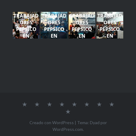
TRABAJAD
TRABAJAD
TRABAJAD
TRABAJAD
ORES
ORES
ORES
ORES
PEPSICO
PEPSICO
PEPSICO
PEPSICO
EN
EN
EN
EN
ROSARIO -
ROSARIO -
ROSARIO -
ROSARIO -
APDH (11)
APDH (15)
APDH (4)
APDH (7)
Nosotros
Noticias
Lesa
Violencia
Agenda
Multimedia
Mesa
Contact
Humanidad
Institucional
Directiva
Publicaciones
Creado con WordPress
|
Tema: Dyad por
WordPress.com
.