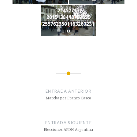
21457717
2015138448759555
2557623501163260231
o
Navegación
de
ENTRADA ANTERIOR
entradas
Marcha por Franco Casco
ENTRADA SIGUIENTE
Elecciones APDH Argentina