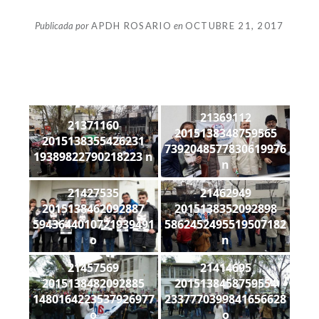
Publicada por
APDH ROSARIO
en
OCTUBRE 21, 2017
21369112
21371160
2015138348759565
2015138355426231
7392048577830619976
19389822790218223 n
n
21427535
21462949
2015138462092887
2015138352092898
5943644010721939491
5862452495519507182
o
n
21457569
21414695
2015138482092885
2015138458759554
1480164223537926977
2337770399841656628
o
o