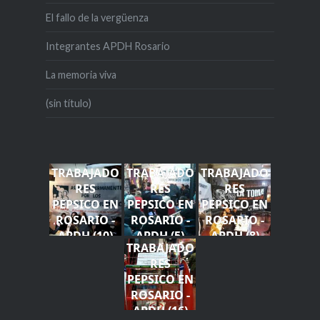
El fallo de la vergüenza
Integrantes APDH Rosario
La memoria viva
(sin título)
TRABAJADO
TRABAJADO
TRABAJADO
RES
RES
RES
PEPSICO EN
PEPSICO EN
PEPSICO EN
ROSARIO -
ROSARIO -
ROSARIO -
APDH (10)
APDH (5)
APDH (8)
TRABAJADO
RES
PEPSICO EN
ROSARIO -
APDH (16)