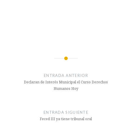
Navegación
de
ENTRADA ANTERIOR
entradas
Declaran de Interés Municipal el Curso Derechos
Humanos Hoy
ENTRADA SIGUIENTE
Feced III ya tiene tribunal oral