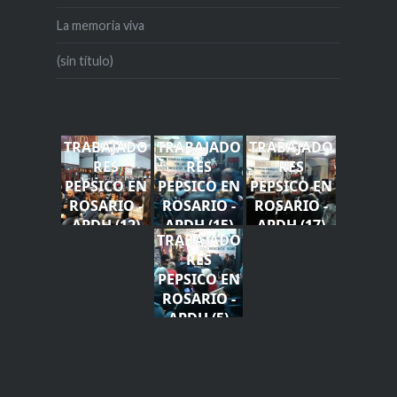
La memoria viva
(sin título)
TRABAJADO
TRABAJADO
TRABAJADO
RES
RES
RES
PEPSICO EN
PEPSICO EN
PEPSICO EN
ROSARIO -
ROSARIO -
ROSARIO -
APDH (12)
APDH (15)
APDH (17)
TRABAJADO
RES
PEPSICO EN
ROSARIO -
APDH (5)