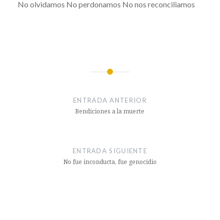
No olvidamos No perdonamos No nos reconciliamos
Navegación
de
ENTRADA ANTERIOR
entradas
Bendiciones a la muerte
ENTRADA SIGUIENTE
No fue inconducta, fue genocidio