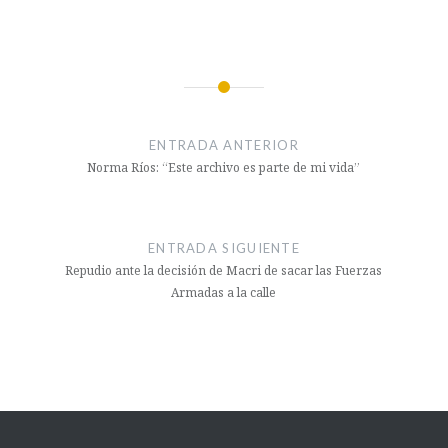
Navegación
de
ENTRADA ANTERIOR
entradas
Norma Ríos: “Este archivo es parte de mi vida”
ENTRADA SIGUIENTE
Repudio ante la decisión de Macri de sacar las Fuerzas
Armadas a la calle