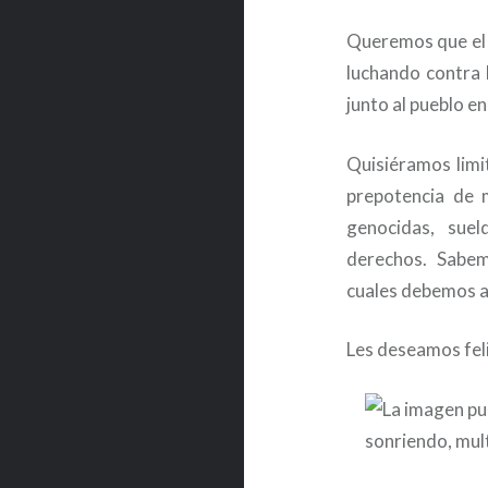
Queremos que el a
luchando contra 
junto al pueblo e
Quisiéramos limi
prepotencia de 
genocidas, suel
derechos. Sabe
cuales debemos au
Les deseamos feli