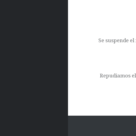
Navegación
de
entradas
Se suspende el 
Repudiamos el