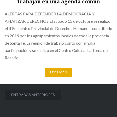
trabajan en una agenda común
ALERTAS PARA DEFENDER LA DEMOCRACIA Y
AFIANZAR DERECHOS El sábado 15 de octubre se realizó
el II Encuentro Provincial de Derechos Humanos, constituido
en 2019 por los agrupamientos locales de toda la provincia
de Santa Fe. La reunión de trabajo contó con amplia
participación y se realizó en el Centro Cultural La Toma de
Rosario,…
LEER MÁS
Navegación
ENTRADAS ANTERIORES
de
entradas