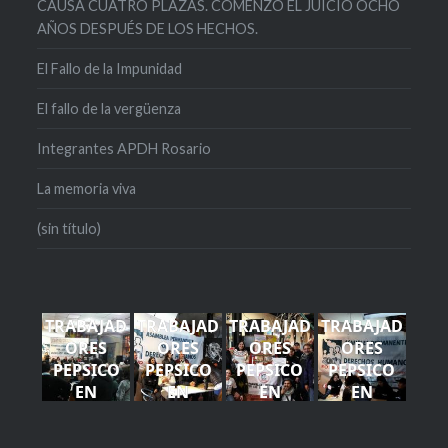
CAUSA CUATRO PLAZAS. COMENZÓ EL JUICIO OCHO
AÑOS DESPUÉS DE LOS HECHOS.
El Fallo de la Impunidad
El fallo de la vergüenza
Integrantes APDH Rosario
La memoria viva
(sin título)
TRABAJAD
TRABAJAD
TRABAJAD
TRABAJAD
ORES
ORES
ORES
ORES
PEPSICO
PEPSICO
PEPSICO
PEPSICO
EN
EN
EN
EN
ROSARIO -
ROSARIO -
ROSARIO -
ROSARIO -
APDH (17)
APDH (1)
APDH (11)
APDH (10)