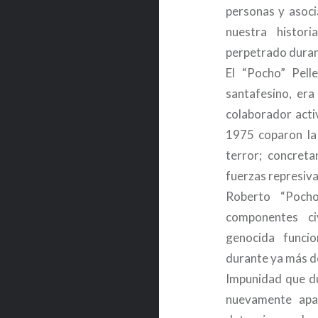
personas y asocia
nuestra histori
perpetrado duran
El “Pocho” Pell
santafesino, er
colaborador acti
1975 coparon la 
terror; concret
fuerzas represiv
Roberto “Pocho
componentes ci
genocida funci
durante ya más d
Impunidad que d
nuevamente apar