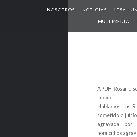
NOSOTROS
NOTICIAS
LESA HU
MULTIMEDIA
APDH Rosario sol
común.
Hablamos de Rob
sometido a juicio
agravada, por 
homicidios agrav