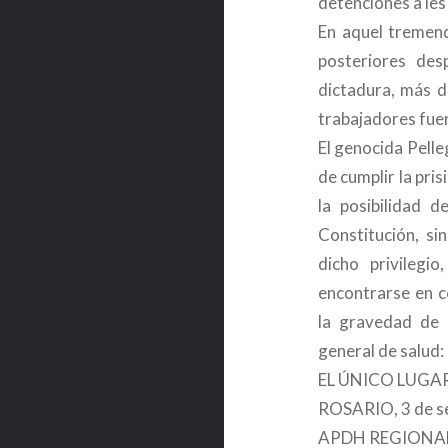
detenciones a les
En aquel tremen
posteriores des
dictadura, más 
trabajadores fue
El genocida Pelle
de cumplir la pri
la posibilidad d
Constitución, si
dicho privilegi
encontrarse en c
la gravedad de 
general de salud:
EL ÚNICO LUGAR
ROSARIO, 3 de s
APDH REGIONA