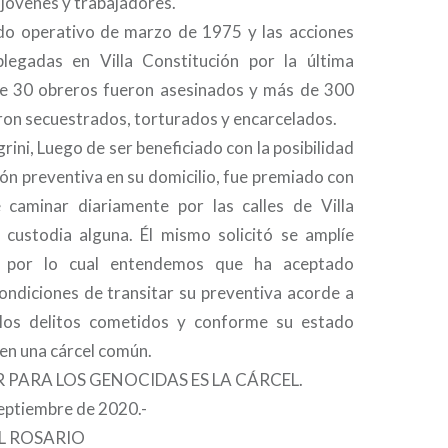
 jóvenes y trabajadores.
do operativo de marzo de 1975 y las acciones
plegadas en Villa Constitución por la última
de 30 obreros fueron asesinados y más de 300
ron secuestrados, torturados y encarcelados.
grini, Luego de ser beneficiado con la posibilidad
sión preventiva en su domicilio, fue premiado con
e caminar diariamente por las calles de Villa
n custodia alguna. Él mismo solicitó se amplíe
o, por lo cual entendemos que ha aceptado
ondiciones de transitar su preventiva acorde a
los delitos cometidos y conforme su estado
 en una cárcel común.
 PARA LOS GENOCIDAS ES LA CÁRCEL.
eptiembre de 2020.-
L ROSARIO